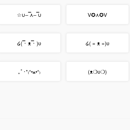
∪ ̿–⋏ ̿–∪☆
V✪⋏✪V
໒( ̿･ ᴥ ̿･ )ʋ
໒( = ᴥ =)ʋ
(❍ᴥ❍ʋ)
₍ᐢ•ﻌ•ᐢ₎*･ﾟ｡