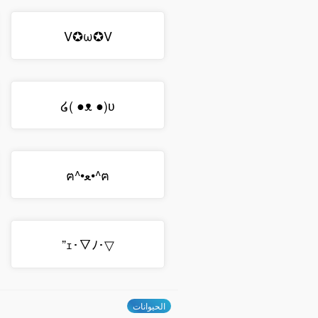
V✪ω✪V
໒( ●ᴥ ●)ʋ
ฅ^•ﻌ•^ฅ
▽･ｪ･▽ﾉ”
الحيوانات