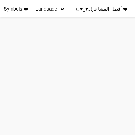
❤️
أفضل المشاعر(｡♥‿♥｡)
Language
❤️
Symbols