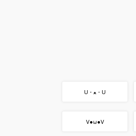
U・ﻌ・U
V●ω●V