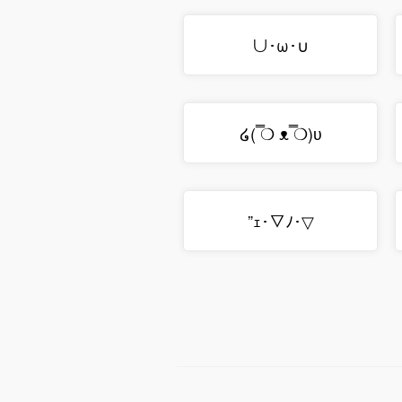
∪･ω･∪
໒( ̿❍ ᴥ ̿❍)ʋ
▽･ｪ･▽ﾉ”