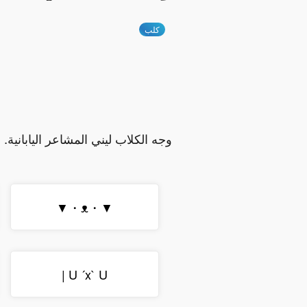
كلب
وجه الكلاب ليني المشاعر اليابانية.
▼・ᴥ・▼
U ´x` U |