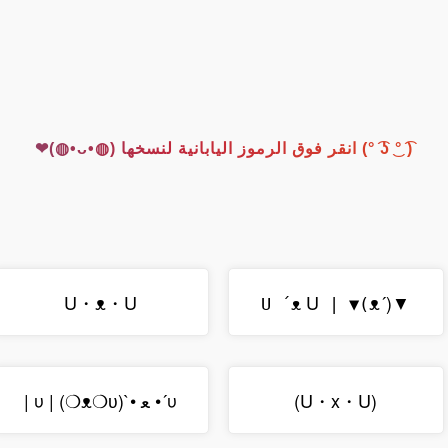
( ͡° ͜ʖ ͡°) انقر فوق الرموز اليابانية لنسخها (◍•ᴗ•◍)❤
U
▼(´ᴥ
U・ᴥ・U
)▼ | U ´ᴥ
(U・x・U)
υ´• ﻌ •`υ | (❍ᴥ❍ʋ) |