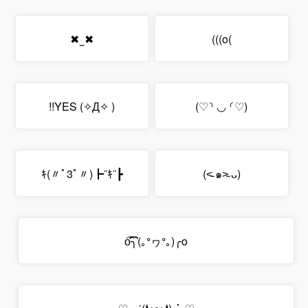
✖‿✖
)o)))
( ✧Д✧) YES!!
(♡⸃ ◡ ⸂♡)
┣¨ｷ(〃ﾟ3ﾟ〃)┣¨ｷ
(๑˃̵ ᴗ ˂̵)
o͡͡͡͡͡͡͡͡͡͡͡͡͡͡╮(｡ᐤヮᐤ｡)╭o