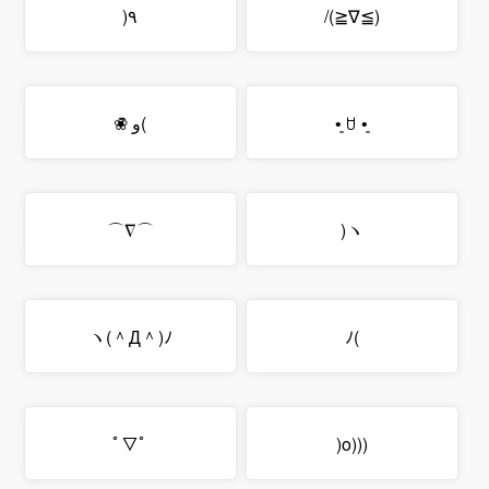
٩(
(≧∇≦)/
•͈ ꇴ •͈
)و ̑̑❀
⌒∇⌒
ヽ(
ヽ(＾Д＾)ﾉ
)ﾉ
ﾟ▽ﾟ
(((o(