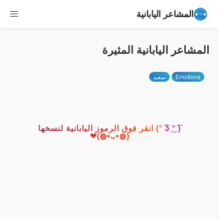
المشاعر اليابانية
المشاعر اليابانية المثيرة
Emotions
سعيد
( ͡° ͜ʖ ͡°) انقر فوق الرموز اليابانية لنسخها
(◍•ᴗ•◍)❤