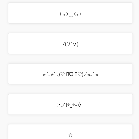
（｡>‿‿<｡ ）
(ﾉ´ヮ´)ﾉ
⋆ ˚｡⋆˚⸜(♡ ॑ᗜ ॑♡)⸝ ˚⋆｡˚ ⋆
〈(⁎￫‿ฺ￩)ノ･:
☆