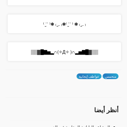
₍ ..̮ ₎ ❃ ⁽ ˙˙̮ ⁾❃₍ ..̮ ₎ ❃⁽ ˙˙̮ ⁾
▒▒▓█▇▅▂∩( ✧Д✧)∩▂▅▇█▓▒▒
متحمس
عواطف إيجابية
أنظر أيضا
المشاعر اليابانية المقلوبة في الفم