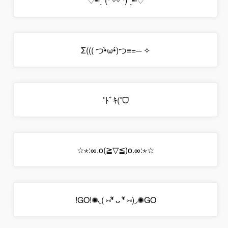
♡┉ˏ͛ (❛ 〰 ❛)ˊˎ┉♡
✧ ─=≡Σ((( つ•̀ω•́)つ
ﾄﾞｷ(˚ᗜ˚
☆⋆:∞.o(≧▽≦)o.∞:⋆☆
GO!✺◟( ⑅❛ั ᴗ ❛ั ⑅)◞✺GO!