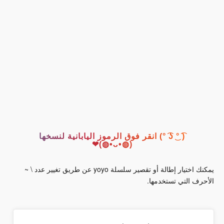
( ͡° ͜ʖ ͡°) انقر فوق الرموز اليابانية لنسخها
(◍•ᴗ•◍)❤
يمكنك اختيار إطالة أو تقصير سلسلة yoyo عن طريق تغيير عدد \ ~
الأحرف التي تستخدمها.