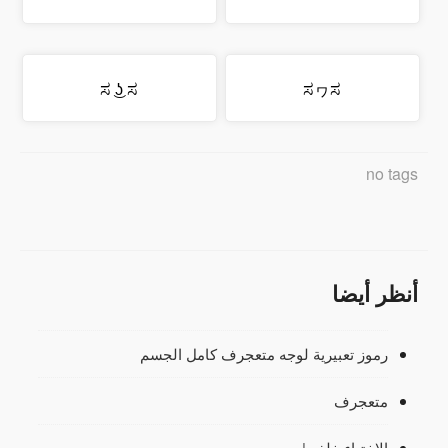
ಸ ͜ʖ ಸ
ಸヮಸ
no tags
أنظر أيضا
رموز تعبيرية لوجه متعجرف كامل الجسم
متعجرف
الاختباء خلف |