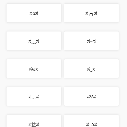
ಸoಸ
ಸ╭╮ಸ
ಸ‿‿ಸ
ಸ~ಸ
ಸωಸ
ಸ‿ಸ
ಸ﹏ಸ
ಸ∀ಸ
ಸ益ಸ
ಸ_ʖಸ