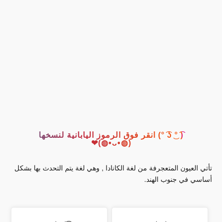
( ͡° ͜ʖ ͡°) انقر فوق الرموز اليابانية لنسخها
(◍•ᴗ•◍)❤
تأتي العيون المتعجرفة من لغة الكانادا , وهي لغة يتم التحدث بها بشكل
أساسي في جنوب الهند.