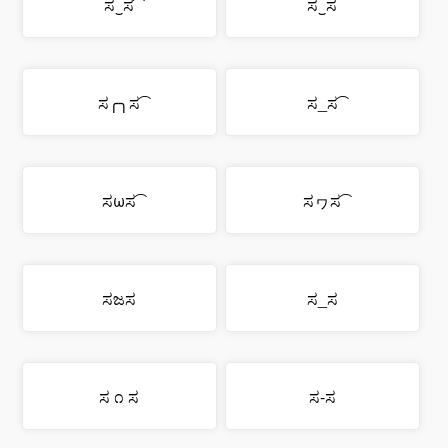
ಸ‿ಸ
ಸಜಸ
ಸ_ಸ
ಸ ೧ ಸ
ಸ-ಸ