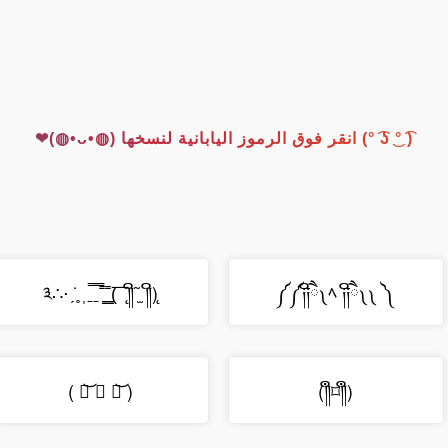
( ͡° ͜ʖ ͡°) انقر فوق الرموز اليابانية لنسخها (◍•ᴗ•◍)❤
̨(༎ິ῀̫ ༎ິ ̨ )͞˭̳̳̳˭̳̳̳ˍ̿̿ˍ̿ˌ˳ˏ̇⋅∴༣
༼ ༏༏ີཻ༾ﾍ ༏༏ີཻ༾༾༽༽
( ཀ͝ ∧ ཀ͝ )
(༎ຶ⌑༎ຶ)