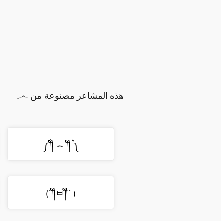
هذه المشاعر مصنوعة من ෴.
༼ ༎ຶ ෴ ༎ຶ༽
( ´༎ຶㅂ༎ຶ`)