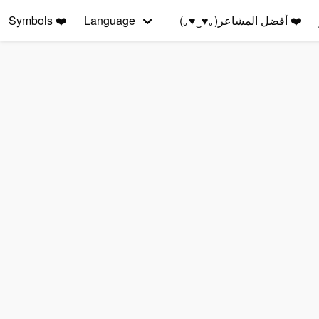
❤️
أفضل المشاعر(｡♥‿♥｡)
Language
❤️
Symbols