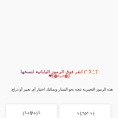
( ͡° ͜ʖ ͡°) انقر فوق الرموز اليابانية لنسخها
(◍•ᴗ•◍)❤
هذه الرموز التعبيرية تتجه نحو اليسار ويمكنك اختيار أي تعبير أو ذراع.
╰(✧∇✧╰)
ヽ(;^o^ヽ)