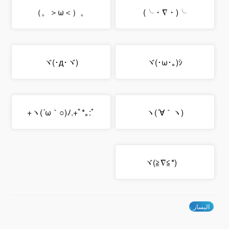
。（＞ω＜。）
╰(・∇・╰)
ヾ(･д･ヾ)
ヾ(･ω･｡)ｼ
ヽ(´ω｀○)ﾉ.+ﾟ*｡:ﾟ+
ヽ(´∀｀ヽ)
ヾ(≧∇≦*)ゝ
اليسار