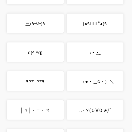
٩(•౪•٩)三
٩(◕ั ∀◕ั๑٩)
q(^-^q)
₍•͟ ͜ • ₎
۹⌤_⌤۹
＼（・c＿・●）ゞ
ヾ│・ェ・ヾ│
･.｡
ヾ(０∀０
★)ﾟ