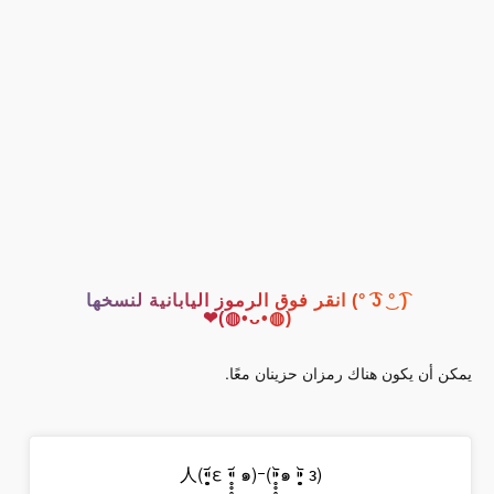
( ͡° ͜ʖ ͡°) انقر فوق الرموز اليابانية لنسخها
(◍•ᴗ•◍)❤
يمكن أن يكون هناك رمزان حزينان معًا.
(๑ ⁍̥̥̥᷅ ᴈ⁍̥̥̥᷅)人(⁌̥̥̥᷄ε ⁌̥̥̥᷄ ๑)ｰ