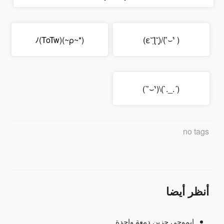
(*~ρ~)ﾉ(ToTw)
( ‘́⌣’̀)/(˘̩̩ε˘̩ƪ)
(´._.`)\(‘́⌣’̀ )
no tags
أنظر أيضا
إيموجي حزين دمعة واحدة