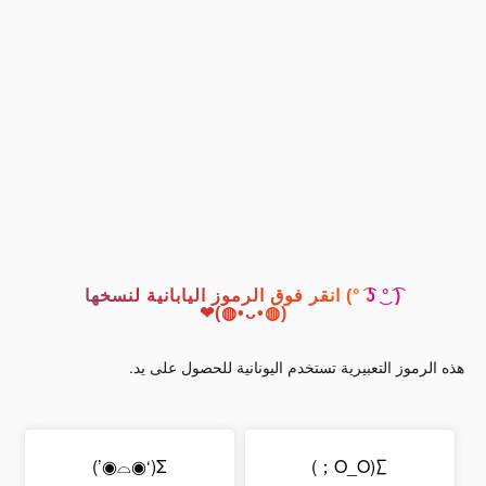
( ͡° ͜ʖ ͡°) انقر فوق الرموز اليابانية لنسخها
(◍•ᴗ•◍)❤
هذه الرموز التعبيرية تستخدم اليونانية للحصول على يد.
Σ(‘◉⌓◉’)
∑(O_O；)