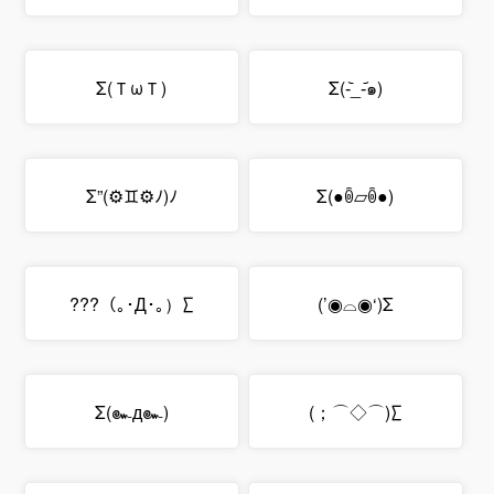
Σ(ＴωＴ)
Σ(-᷅_-᷄๑)
Σ”(⚙♊⚙ﾉ)ﾉ
Σ(●ꉺ▱ꉺ●)
∑（｡･Д･｡）???
Σ(‘◉⌓◉’)
Σ(๛д๛)
∑(⌒◇⌒；)