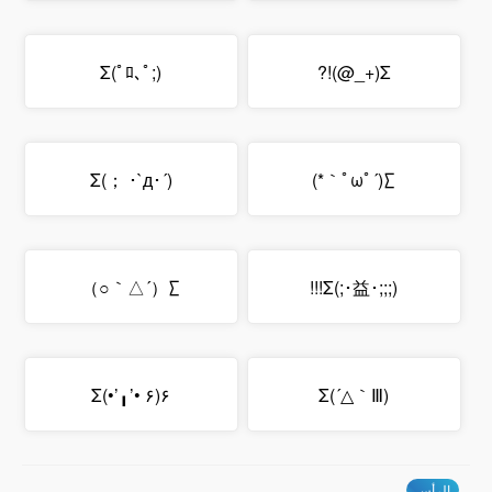
Σ(ﾟﾛ､ﾟ;)
Σ(+_@)!?
Σ(； ･`д･´)
∑(´ﾟωﾟ｀*)
∑（´△｀○）
Σ(;･益･;;;)!!!
Σ(•’╻’• ۶)۶
Σ(´△｀Ⅲ)
الرأس