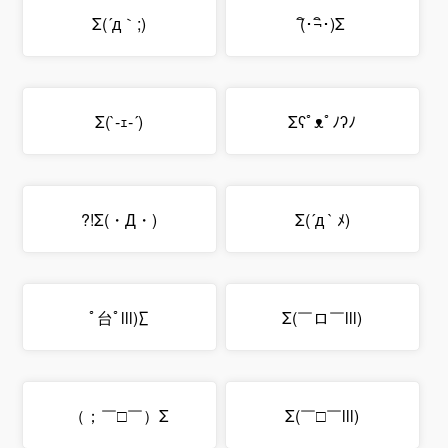
Σ(´д｀;)
Σ(･ิ¬･ิ)
Σ(`‐ｪ‐´)
Σʕﾟᴥﾟﾉʔﾉ
Σ(・Д・)!?
Σ(´д ` ﾒ)
∑(ﾟ台ﾟlll
Σ(￣ロ￣lll)
Σ（￣□￣；）
Σ(￣□￣lll)