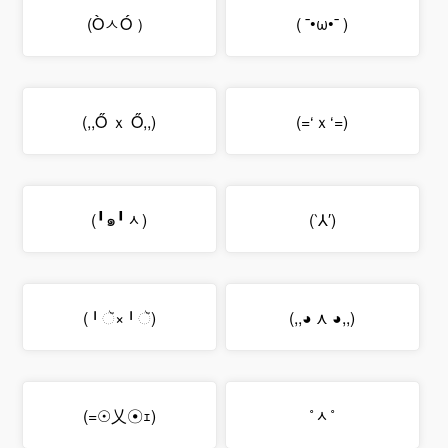
（ ÒㅅÓ)
( ¯•ω•¯ )
(,,Ő ｘ Ő,,)
(=‘ｘ‘=)
(๑╹ᆺ╹)
(′⅄‵)
(╹ૅ×╹ૅ)
(,,◕ ⋏ ◕,,)
(乂☉ｪ☉=)
˚ᆺ˚