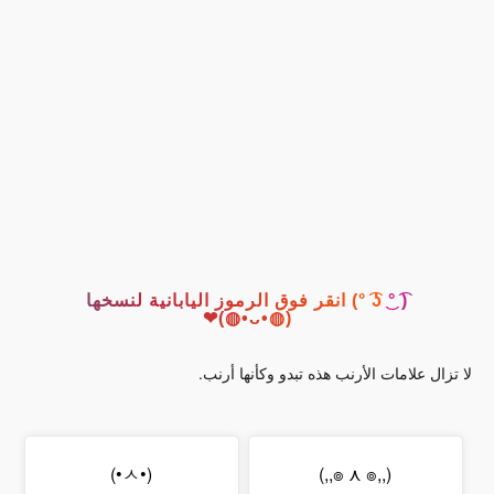
( ͡° ͜ʖ ͡°) انقر فوق الرموز اليابانية لنسخها
(◍•ᴗ•◍)❤
لا تزال علامات الأرنب هذه تبدو وكأنها أرنب.
(•ㅅ•)
(,,๏ ⋏ ๏,,)