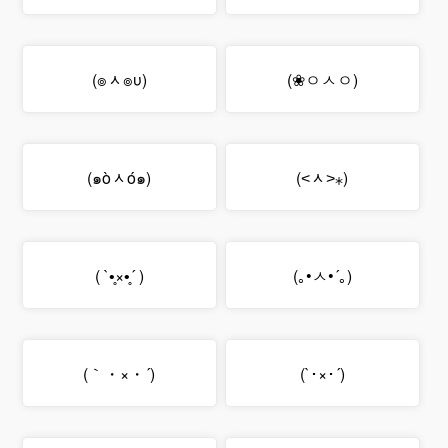
(๏ᆺ๏υ)
(ㅇㅅㅇ❀)
(๑òᆺó๑)
(⁎˃ᆺ˂)
( ´•̥×•̥` )
(｡´•ㅅ•｡)
(´・×・｀)
(´･×･`)