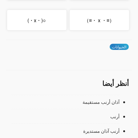
○(・x・)
（≡・ x ・≡）
الحيوانات
أنظر أيضا
آذان أرنب مستقيمة
أرنب
أرنب آذان مستديرة