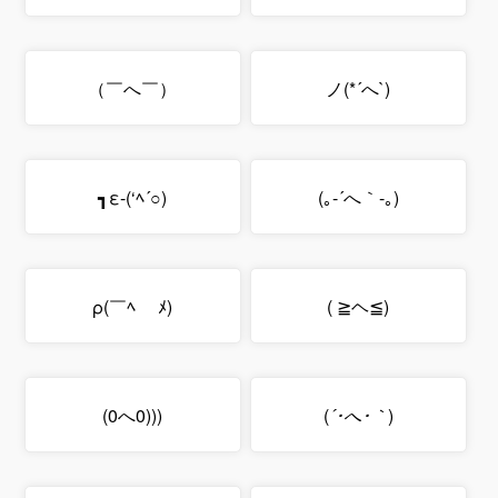
（￣へ￣）
(`へ´*)ノ
ε-(‘ﾍ´○)┓
(｡-｀へ´-｡)
ρ(￣ﾍ￣ ﾒ)
(≧ヘ≦ )
(((0へ0)
)
｀･へ･´
(