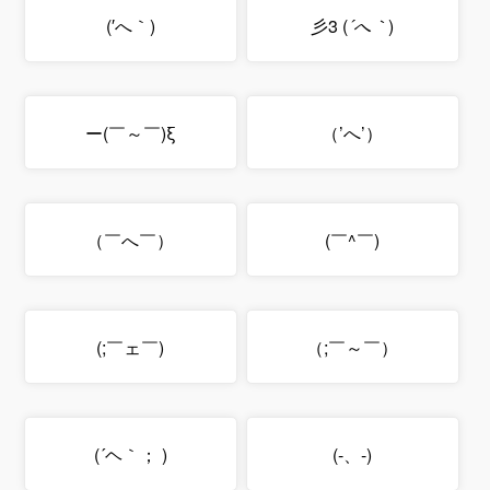
(｀へ′)
) 彡3
｀へ´
(
ー(￣～￣)ξ
（’へ’）
（￣へ￣）
(￣^￣)
(￣ェ￣;)
（￣～￣;）
( ；｀ヘ´)
(-、-)