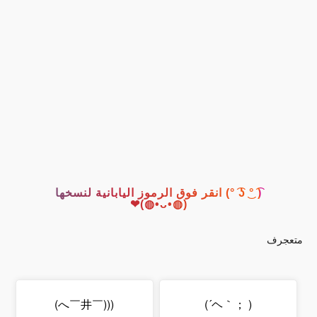
( ͡° ͜ʖ ͡°) انقر فوق الرموز اليابانية لنسخها
(◍•ᴗ•◍)❤
متعجرف
(((￣へ￣井)
( ；｀ヘ´)