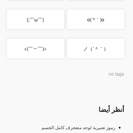
(￣ω￣;)
o(´^｀)o
<(￣︶￣)>
（｀＾´）ノ
no tags
أنظر أيضا
رموز تعبيرية لوجه متعجرف كامل الجسم