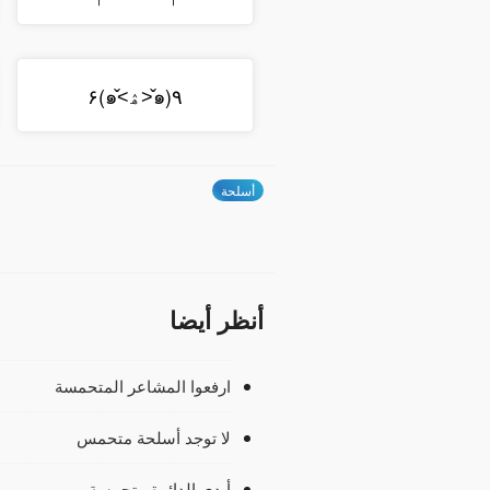
٩(๑˃̌ۿ˂̌๑)۶
أسلحة
أنظر أيضا
ارفعوا المشاعر المتحمسة
لا توجد أسلحة متحمس
أيدي الدائرة متحمسة