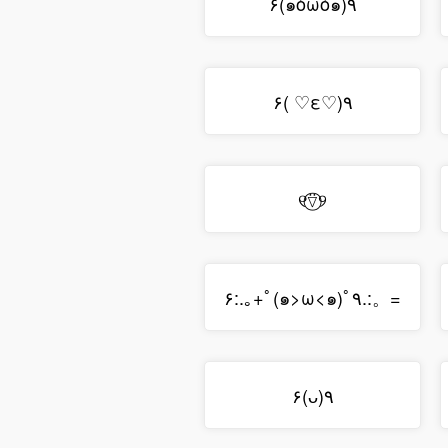
٩(๑òωó๑)۶
٩(♡ε♡ )۶
୧⍢⃝୨
=。:.ﾟ٩(๑>ω<๑)۶:.｡+ﾟ
٩(ᴗ)۶