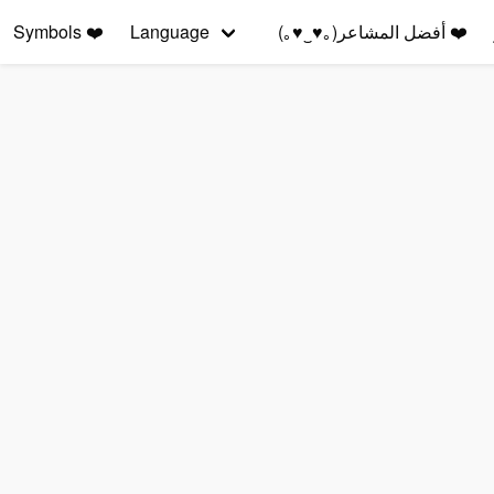
❤️
أفضل المشاعر(｡♥‿♥｡)
Language
❤️
Symbols