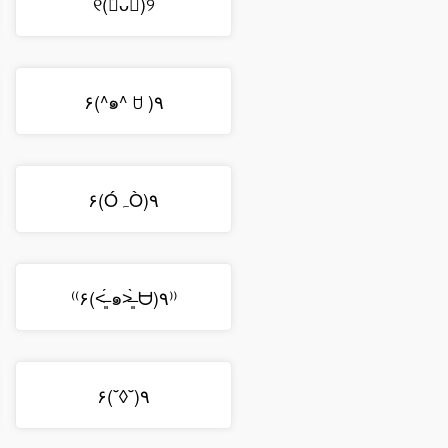
୧(﹒︠ᴗ﹒︡)୨
٩( ๑^ ꇴ^)۶
۹(ÒہÓ)۶
⁽⁽٩(๑˃̶͈̀ ᗨ ˂̶͈́)۶⁾⁾
٩(˘◊˘)۶