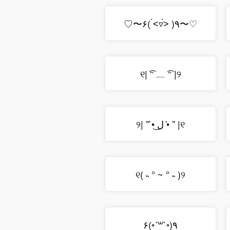
♡〜٩( ˃́▿˂̀ )۶〜♡
୧| ͡ᵔ ﹏ ͡ᵔ |୨
୧| ” •̀ ل͜ •́ ” |୨
୧( ˵ ° ~ ° ˵ )୨
٩(◦`꒳´◦)۶