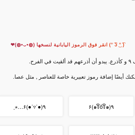
( ͡° ͜ʖ ͡°) انقر فوق الرموز اليابانية لنسخها (◍•ᴗ•◍)❤
رح.
مكنك أيضًا إضافة رموز تعبيرية خاصة للعناصر , مثل عصا.
٩(●˙▿˙●)۶…⋆ฺ
٩(๑꒦ິȏ꒦ິ๑)۶