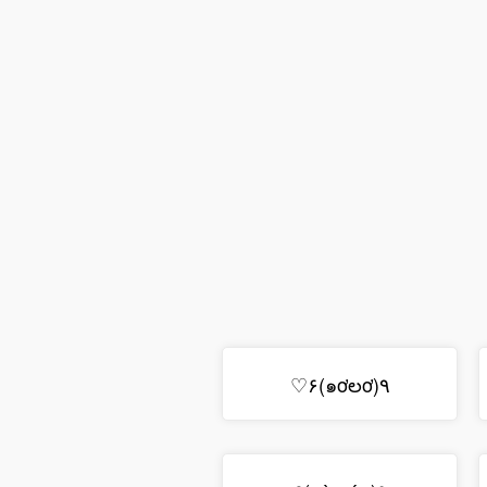
٩(๑ơలơ)۶♡