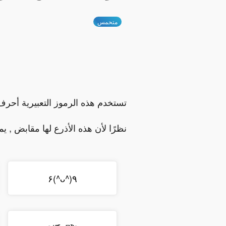
متحمس
تستخدم هذه الرموز التعبيرية أحرف ٩ و كأذرع. يبدو أن أذرعهم قد ألقيت في الف
نظرًا لأن هذه الأذرع لها مقابض , ي
٩(^ᴗ^)۶