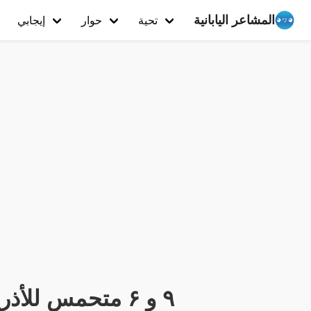
المشاعر اليابانية
تحية
حوار
إيجابي
٩ و ۶ متحمس للأذرع