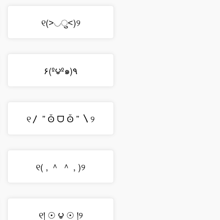
୧(˃◡ु˂)୨
٩(º౪º๑)۶
୧〳 ” ʘ̆ ᗜ ʘ̆ ” 〵୨
୧( , ＾ ＾ , )୨
୧། ☉ ౪ ☉ །୨