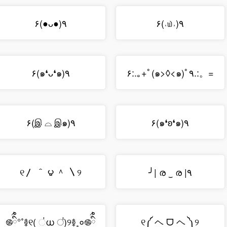
٩(●ᴗ●)۶
۹(˒௰˓)۶
٩(๑❛ᴗ❛๑)۶
=。:.ﾟ٩(๑>◊<๑)۶:.｡+ﾟ
٩(இ ⌓ இ๑)۶
٩(๑❛ʚ❛๑)۶
୧〳 ＾ ౪ ＾ 〵୨
٩| ര ‿ ര |╯
࿌ིྀ྇°˚࿅୧( ॑ധ ॑)୨࿅˳०࿌ིྀ྇
୧༼ ヘ ᗜ ヘ ༽୨