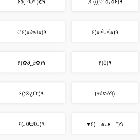
ε٩( ºωº )۶з
٩(ó｡ò۶ ♡)))♬
٩(๑∂▿∂๑)۶♡
٩(๑˃́ꇴ˂̀๑)۶
٩(✿∂‿∂✿)۶
٩(ȏ)۶
٩(;ʘ¿ʘ;)۶
(୨৩́ಐ৩̀੧)
٩(*ゝڡゝ๑)۶♥
٩(｡θᗨθ｡)۶