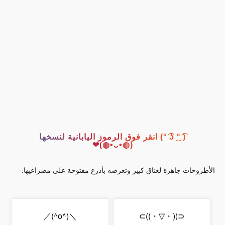
( ͡° ͜ʖ ͡°) انقر فوق الرموز اليابانية لنسخها
(◍•ᴗ•◍)❤
الأطروحات جاهزة لعناق كبير وتعرضه بأذرع مفتوحة على مصراعيها.
＼(^o^)／
⊂((・▽・))⊃