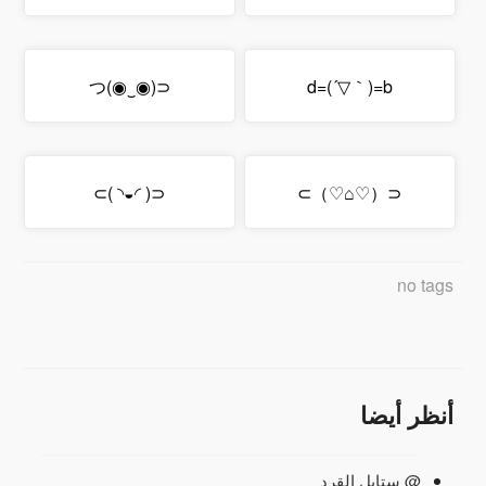
⊂(◉‿◉)つ
d=(´▽｀)=b
⊂( ◜◒◝ )⊃
⊂（♡⌂♡）⊃
no tags
أنظر أيضا
@ ستايل القرد